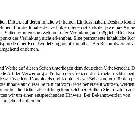
en Dritter, auf deren Inhalte wir keinen Einfluss haben. Deshalb könne
en. Für die Inhalte der verlinkten Seiten ist stets der jeweilige Anbie
kten Seiten wurden zum Zeitpunkt der Verlinkung auf mögliche Rechtsve
punkt der Verlinkung nicht erkennbar. Eine permanente inhaltliche Kon
altspunkte einer Rechtsverletzung nicht zumutbar. Bei Bekanntwerden v
 umgehend entfernen.
 und Werke auf diesen Seiten unterliegen dem deutschen Urheberrecht. D
 jede Art der Verwertung außerhalb der Grenzen des Urheberrechtes bed
bzw. Erstellers. Downloads und Kopien dieser Seite sind nur für den pr
ie Inhalte auf dieser Seite nicht vom Betreiber erstellt wurden, werden
den Inhalte Dritter als solche gekennzeichnet. Sollten Sie trotzdem auf
itten wir um einen entsprechenden Hinweis. Bei Bekanntwerden von
e umgehend entfernen.