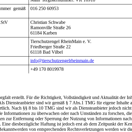
snummer gemäß
016 250 60953
 RStV
Christian Schwabe
Ramonville Straße 26
61184 Karben
Tierschutzengel RheinMain e. V.
Friedberger Straße 22
61118 Bad Vilbel
info@tierschutzengelrheinmain.de
+49 170 8019978
falt erstellt. Für die Richtigkeit, Vollständigkeit und Aktualität der In
s Diensteanbieter sind wir gemäß § 7 Abs.1 TMG für eigene Inhalte a
tlich. Nach §§ 8 bis 10 TMG sind wir als Diensteanbieter jedoch nicht
emde Informationen zu überwachen oder nach Umständen zu forschen, die
ngen zur Entfernung oder Sperrung der Nutzung von Informationen nach
 Eine diesbezügliche Haftung ist jedoch erst ab dem Zeitpunkt der Ken
 Bekanntwerden von entsprechenden Rechtsverletzungen werden wir die