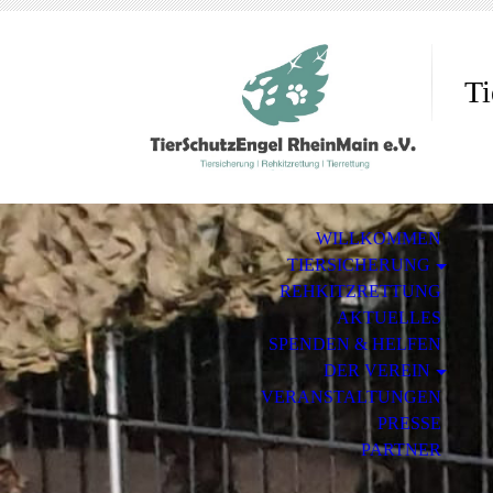
Ti
WILLKOMMEN
TIERSICHERUNG
REHKITZRETTUNG
AKTUELLES
SPENDEN & HELFEN
DER VEREIN
VERANSTALTUNGEN
PRESSE
PARTNER