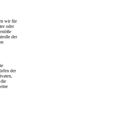
n wir für
ter oder
rstöße
trolle der
on
ie
ürfen der
ivaten,
 die
 eine