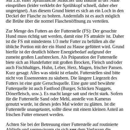
Mit z.B. einer Sprühflasche Sträucher und Bäume in der Nähe
einsprühen (leider verklebt der Sprühkopf schnell, daher eher
ungeeignet). Aus diesem Grund bietet es sich an ein Loch in den
Deckel der Flasche zu bohren. Andernfalls ist es auch möglich
die Brühe über die normel Flaschenöffnung zu verteilen.
Zur Menge des Futters an der Futterstelle (FS): Der gesuchte
Hund muss richtig satt werden, damit eine FS attraktiv ist. Daher
ist die FS mit mindestens 1/3 mehr Futter zu befüllen als die
übliche Portion mit der ein Hund zu Hause gefüttert wird. Grund
hierfür ist der deutlich höhere Energiebedarf aufgrund der
zumeist großen Laufstrecken. Als Präparation der Futterstelle
biete sich an Hundefutter mit großen Brocken, Fleisch und/oder
auch Fischhaltiges, Huhn, Leber, Herz, Magen, frischer Pansen.
Kurz gesagt: Alles was stinkt ist erlaubt. Futterstellen sind bitte
nicht von Essensresten zu säubern. Die längere Liegezeit des
Futters ist eine gute Geruchsquelle. Eine gute und bewährte
Futterquelle ist auch Fastfood (Burger, Schicken Nuggets,
Dönerfleisch, usw.). Es macht lange satt und riecht stark. Sofern
für die Futterstelle Sand oder Mehl, anstelle von Kameras
genutzt wurde, ist dieses jedes Mal wieder zu glätten. Ist die
Futterstelle unangetastet, sollte diese mit einem kleinen Anteil an
frischen Futter erneuert werden.
Achten Sie bei der Betreuung einer Futterstelle auf routinierte
Abläufe und vergewissern sie sich
vor
dem Verlassen die