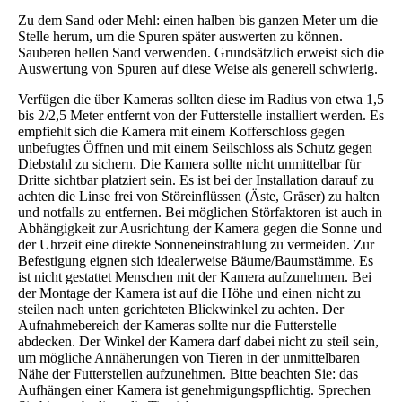
Zu dem Sand oder Mehl: einen halben bis ganzen Meter um die
Stelle herum, um die Spuren später auswerten zu können.
Sauberen hellen Sand verwenden. Grundsätzlich erweist sich die
Auswertung von Spuren auf diese Weise als generell schwierig.
Verfügen die über Kameras sollten diese im Radius von etwa 1,5
bis 2/2,5 Meter entfernt von der Futterstelle installiert werden. Es
empfiehlt sich die Kamera mit einem Kofferschloss gegen
unbefugtes Öffnen und mit einem Seilschloss als Schutz gegen
Diebstahl zu sichern. Die Kamera sollte nicht unmittelbar für
Dritte sichtbar platziert sein. Es ist bei der Installation darauf zu
achten die Linse frei von Störeinflüssen (Äste, Gräser) zu halten
und notfalls zu entfernen. Bei möglichen Störfaktoren ist auch in
Abhängigkeit zur Ausrichtung der Kamera gegen die Sonne und
der Uhrzeit eine direkte Sonneneinstrahlung zu vermeiden. Zur
Befestigung eignen sich idealerweise Bäume/Baumstämme. Es
ist nicht gestattet Menschen mit der Kamera aufzunehmen. Bei
der Montage der Kamera ist auf die Höhe und einen nicht zu
steilen nach unten gerichteten Blickwinkel zu achten. Der
Aufnahmebereich der Kameras sollte nur die Futterstelle
abdecken. Der Winkel der Kamera darf dabei nicht zu steil sein,
um mögliche Annäherungen von Tieren in der unmittelbaren
Nähe der Futterstellen aufzunehmen. Bitte beachten Sie: das
Aufhängen einer Kamera ist genehmigungspflichtig. Sprechen