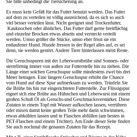
Sie bitte unbedingt die Tiersicherung an.
Es muss kein Gefäß für das Futter benutzt werden. Das Futter
auf dem zu verteilen ist völlig ausreichend, da es sich so auch
viel besser verteilen lässt. Nicht geeignet sind Trockenfutter,
Kauknochen oder ähnliches. Das Futter darf gerne breitflächig
und einzelne Brocken etwas abseits und versteckt verteilt
werden. Umso größer die Stücke, umso eher frisst sie ein
entlaufener Hund. Hunde fressen in der Regel alles auf, es sei
denn, sie werden gestört. Andere Tiere hinterlassen meist Reste.
Die Geruchsspuren mit der Leberwurstbrühe sind Sonnen- oder
sternförmig immer von außen zur Futterstelle hin zu ziehen. Die
Länge einer solchen Geruchsspur sollte mindestens zwei bis drei
Meter betragen. Eine längere Geruchsspur erhöht die Chance
vom Hund auf diese Spur aufmerksam zu werden. Träufeln Sie
die Brühe bis hin zur eingerichteten Futterstelle. Zur Flüssigspur
eignet sich eine Brühe aus Hühnchen und Leberwurst mit einem
großen Schuß Öl als Geruchs-und Geschmacksverstärker. Diese
Zutaten in einem Topf mit Wasser aufkochen lassen, verrühren
oder mixen damit keine großen Teile mehr darin schwimmen,
etwas abkühlen lassen und in Flaschen abfüllen (am besten in
PET-Flaschen und einem Trichter). Am Ende dieser Seite finden
Sie auch nochmal die genauen Zutaten für das Rezept.