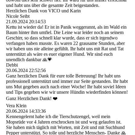
und habt uns über die gesamte Zeit beigestanden.
Herzlichen Dank von VICO und Karin
Nicole Seibt
21.09.2024
20:14:53
Kettu ist wieder da! Er ist in Panik weggerannt, als im Wald ein
Baum hinter ihm umfiel. Die Leine war leider noch an seinem
Geschirr, so dass schnell klar wurde, dass er sich irgendwo
verfangen haben musste. Es waren 22 grausame Stunden, aber
wir haben uns nie alleine gefühlt. Ihr habt uns mit Rat und Tat
unterstützt als wäre es euer eigener Hund. Wir sind euch
unendlich dankbar 🙏💗
Debbi
20.06.2024
22:52:56
Ganz herzlichen Dank für eure tolle Betreuung! Ihr habt uns
professionell unterstützt und immer zur Seite gestanden. Ihr habt
uns Mut gegeben auch nach einer Woche! Ihr habt soviel Ideen
und Tips gegeben wie wir unsere Hündin wiederfinden können!
Ganz Herzlichen Dank! ❤️
Vera Klein
20.06.2024
14:33:36
Kennengelernt habe ich die Tierschutzengel, weil mein
Mopsrüde vor 4 Jahren erschrocken ist und weg gelaufen ist.
Sie haben mich täglich mit Worten, mit Zeit und mit Suchhund
Pepper unterstützt. So tolle und herzliche Menschen- Danke 🙏