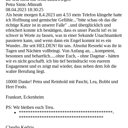
Petra Simic-Minrath
08.04.2023
18:30:25
Als heute morgen 8,4.2023 um 4.53 mein Telefon klingelte hatte
ich Hoffnung und gemischte Gefühle..."bitte schau ob das die
richtige Katze ist in unserer Falle" ..und überglücklich und
erleichert konnte ich bestätigen, dass es unser Paschi ist! es ist
schwer in Worte zu fassen, was in einer Sekunde Unachtsamkeit
passieren kann, und wenn dann ein Engel kommt ist es ein
Wunder...Ihr seit HELDEN! für uns. Absolut Resoekt was ihr in
Tagen und Nächten vollbringt. Von Anfang an, ...kompetent,
besonnen und beharrlich.....ohne Euch, - ohne Dagmar - hätten
wir es nicht geschafft. ich bin tief beeindruckt von euerem
Engagement und es zeigt mal wieder, dass neben dem Job die
wahre Berufung liegt.
10000 Danke! Petra und Reinhold mit Paschi, Lea, Bobbi und
Herr Frodo.
Frankurt, Eckenheim
PS: Wir bleiben euch Treu.
*­**­**­**­**­**­**­**­**­**­**­**­**­**­**­**­**­**­**­**­**­
**­**­**­**­**­**­**­**­**­**­**­**­**­**­**­**­**­**­*
Claudia Kedzia