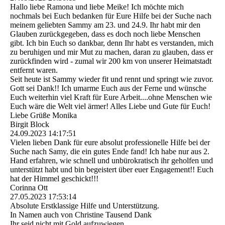
Hallo liebe Ramona und liebe Meike! Ich möchte mich
nochmals bei Euch bedanken für Eure Hilfe bei der Suche nach
meinem geliebten Sammy am 23. und 24.9. Ihr habt mir den
Glauben zurückgegeben, dass es doch noch liebe Menschen
gibt. Ich bin Euch so dankbar, denn Ihr habt es verstanden, mich
zu beruhigen und mir Mut zu machen, daran zu glauben, dass er
zurückfinden wird - zumal wir 200 km von unserer Heimatstadt
entfernt waren.
Seit heute ist Sammy wieder fit und rennt und springt wie zuvor.
Gott sei Dank!! Ich umarme Euch aus der Ferne und wünsche
Euch weiterhin viel Kraft für Eure Arbeit....ohne Menschen wie
Euch wäre die Welt viel ärmer! Alles Liebe und Gute für Euch!
Liebe Grüße Monika
Birgit Block
24.09.2023
14:17:51
Vielen lieben Dank für eure absolut professionelle Hilfe bei der
Suche nach Samy, die ein gutes Ende fand! Ich habe nur aus 2.
Hand erfahren, wie schnell und unbürokratisch ihr geholfen und
unterstützt habt und bin begeistert über euer Engagement!! Euch
hat der Himmel geschickt!!!
Corinna Ott
27.05.2023
17:53:14
Absolute Erstklassige Hilfe und Unterstützung.
In Namen auch von Christine Tausend Dank
Ihr seid nicht mit Gold aufzuwiegen