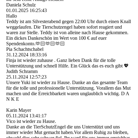
Daniela Schulz
01.01.2025
16:25:43
Hallo
Teddy ist am Silvesterabend gegen 22:00 Uhr durch einen Knall
weggelaufen. Die Tierschutzengel haben sofort reagiert und
waren zur Stelle. Teddy ist von alleine nach Hause gekommen.
Ein dickes Dankeschön im Wert von 100 € auf euer
Spendenkonto.🫶🏻🫶🏻🫶🏻
Pia Schachtschabel
31.12.2024
18:33:16
Finja ist wieder zuhause . Ganz lieben Dank für die tolle
Unterstützung und schnell Hilfe. Ein Glück das es euch gibt 💖
Judith Schramm
25.11.2024
12:57:23
Unsere Yuki ist wieder zu Hause. Danke an das gesamte Team
für die tolle und professionelle Unterstützung. Vorallem das Mut
machen und die Erreichbarkeit waren unglaublich wichtig. D A
N K E
Karin Mayer
05.11.2024
13:41:17
Vico ist wieder zu Hause.
Danke an die TierSchutzEngel die uns Unterstützt und uns
immer wieder Mut gemacht haben.Vor allem Ruhig zu bleiben,
obwohl dies sehr schwer fiel. Ihr ward für uns immer erreichbar