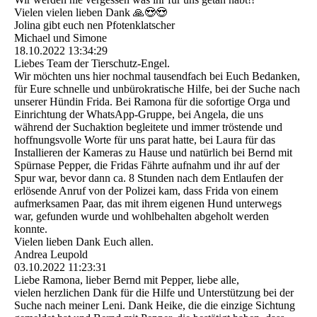
Vielen vielen lieben Dank 🙏😍😍
Jolina gibt euch nen Pfotenklatscher
Michael und Simone
18.10.2022
13:34:29
Liebes Team der Tierschutz-Engel.
Wir möchten uns hier nochmal tausendfach bei Euch Bedanken,
für Eure schnelle und unbürokratische Hilfe, bei der Suche nach
unserer Hündin Frida. Bei Ramona für die sofortige Orga und
Einrichtung der WhatsApp-Gruppe, bei Angela, die uns
während der Suchaktion begleitete und immer tröstende und
hoffnungsvolle Worte für uns parat hatte, bei Laura für das
Installieren der Kameras zu Hause und natürlich bei Bernd mit
Spürnase Pepper, die Fridas Fährte aufnahm und ihr auf der
Spur war, bevor dann ca. 8 Stunden nach dem Entlaufen der
erlösende Anruf von der Polizei kam, dass Frida von einem
aufmerksamen Paar, das mit ihrem eigenen Hund unterwegs
war, gefunden wurde und wohlbehalten abgeholt werden
konnte.
Vielen lieben Dank Euch allen.
Andrea Leupold
03.10.2022
11:23:31
Liebe Ramona, lieber Bernd mit Pepper, liebe alle,
vielen herzlichen Dank für die Hilfe und Unterstützung bei der
Suche nach meiner Leni. Dank Heike, die die einzige Sichtung