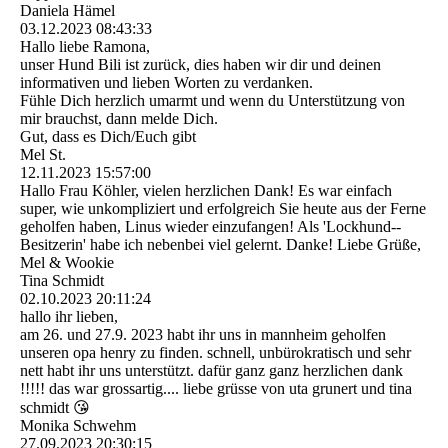
Daniela Hämel
03.12.2023
08:43:33
Hallo liebe Ramona,
unser Hund Bili ist zurück, dies haben wir dir und deinen
informativen und lieben Worten zu verdanken.
Fühle Dich herzlich umarmt und wenn du Unterstützung von
mir brauchst, dann melde Dich.
Gut, dass es Dich/Euch gibt
Mel St.
12.11.2023
15:57:00
Hallo Frau Köhler, vielen herzlichen Dank! Es war einfach
super, wie unkompliziert und erfolgreich Sie heute aus der Ferne
geholfen haben, Linus wieder einzufangen! Als 'Lockhund-­
Besitzerin' habe ich nebenbei viel gelernt. Danke! Liebe Grüße,
Mel & Wookie
Tina Schmidt
02.10.2023
20:11:24
hallo ihr lieben,
am 26. und 27.9. 2023 habt ihr uns in mannheim geholfen
unseren opa henry zu finden. schnell, unbürokratisch und sehr
nett habt ihr uns unterstützt. dafür ganz ganz herzlichen dank
!!!!! das war grossartig.... liebe grüsse von uta grunert und tina
schmidt 😘
Monika Schwehm
27.09.2023
20:30:15