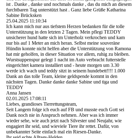
ist . Danke , danke und nochmals danke , das du mich an diesem
furchtbaren Tag unterstützt hast . Ganz liebe Grüße Katharina
Sabine Brücksken
25.04.2025
11:10:34
Ich kann mich nur aus tiefstem Herzen bedanken für die tolle
Unterstützung in den letzten 2 Tagen. Mein pflegi TEDDY
unsicherer hund hatte sich im Unterholz verkrochen und kam
nur bis auf 1 Meter an mich heran. Selbst meine souveräne
Hündin konnte nicht helfen aber die Unterstützung von Ramona
hat mir geholfen, in dieser Situation vor allem, ruhig zu bleiben.
Wurstsuppenspur gelegt 1 nacht im Auto verbracht futterstelle
eingerichtet kamera installiert und - heute morgen um 3.30
werde ich wach und teddy sitzt in seinem hundebett!!!! 1.000
Dank an das tolle Team, kleine geldspende kommt in den
nächsten Tagen. Danke danke danke Sabine und tiga und
TEDDY
Anna Jansen
02.01.2025
17:08:11
Liebes, grandioses Tierrettungsteam,
Seit Langem folge ich euch auf FB und musste euch Gott sei
Dank noch nie in Anspruch nehmen. Aber was ich immer
wieder sehe, wie auch jetzt nach Silvester und Neujahr, wie
engagiert ihr seid, und wieviele Tiere ihr rettet. Dafür, von
unbekannter Seite einfach mal ein Riesen-Danke.
Ihr seid echte Alltags-Helden.