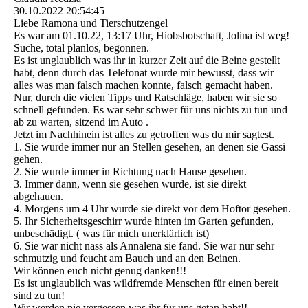
30.10.2022
20:54:45
Liebe Ramona und Tierschutzengel
Es war am 01.10.22, 13:17 Uhr, Hiobsbotschaft, Jolina ist weg!
Suche, total planlos, begonnen.
Es ist unglaublich was ihr in kurzer Zeit auf die Beine gestellt
habt, denn durch das Telefonat wurde mir bewusst, dass wir
alles was man falsch machen konnte, falsch gemacht haben.
Nur, durch die vielen Tipps und Ratschläge, haben wir sie so
schnell gefunden. Es war sehr schwer für uns nichts zu tun und
ab zu warten, sitzend im Auto .
Jetzt im Nachhinein ist alles zu getroffen was du mir sagtest.
1. Sie wurde immer nur an Stellen gesehen, an denen sie Gassi
gehen.
2. Sie wurde immer in Richtung nach Hause gesehen.
3. Immer dann, wenn sie gesehen wurde, ist sie direkt
abgehauen.
4. Morgens um 4 Uhr wurde sie direkt vor dem Hoftor gesehen.
5. Ihr Sicherheitsgeschirr wurde hinten im Garten gefunden,
unbeschädigt. ( was für mich unerklärlich ist)
6. Sie war nicht nass als Annalena sie fand. Sie war nur sehr
schmutzig und feucht am Bauch und an den Beinen.
Wir können euch nicht genug danken!!!
Es ist unglaublich was wildfremde Menschen für einen bereit
sind zu tun!
Wir werden nie vergessen was ihr für uns getan habt!!