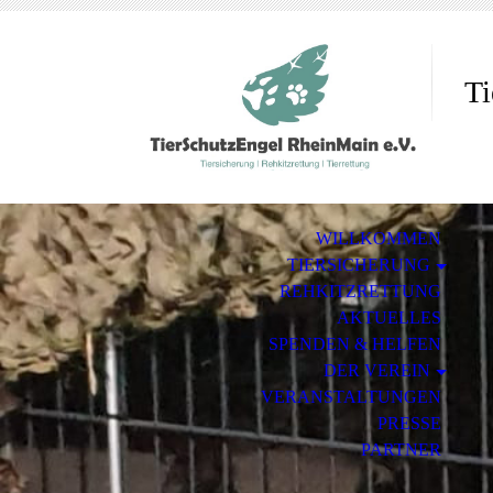
Ti
WILLKOMMEN
TIERSICHERUNG
REHKITZRETTUNG
AKTUELLES
SPENDEN & HELFEN
DER VEREIN
VERANSTALTUNGEN
PRESSE
PARTNER