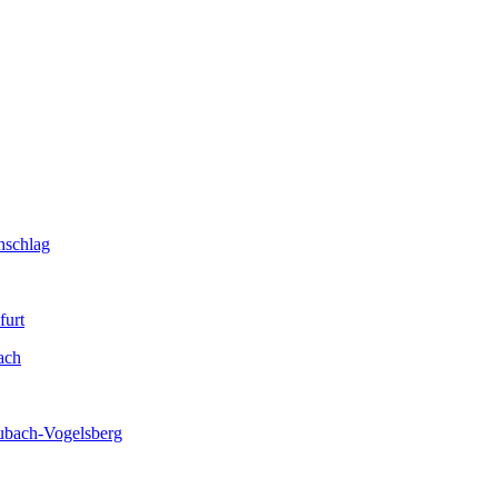
hschlag
furt
ach
aubach-Vogelsberg