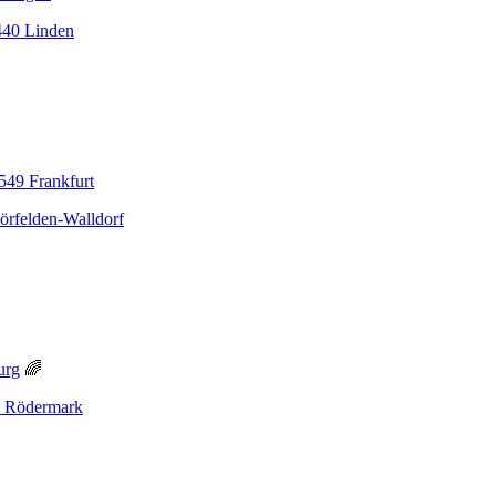
440 Linden
549 Frankfurt
örfelden-Walldorf
urg
🌈
22 Rödermark