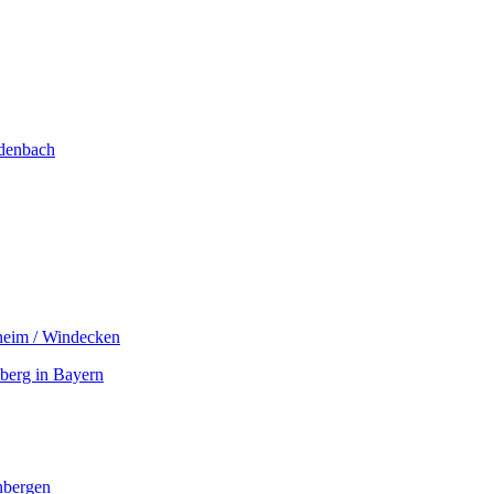
denbach
heim / Windecken
berg in Bayern
nbergen